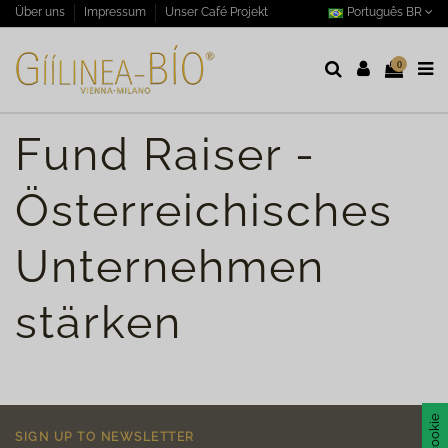
Português BR
Über uns
Impressum
Unser Café Projekt
0
Fund Raiser -
Österreichisches
Unternehmen
stärken
SIGN UP TO NEWSLETTER