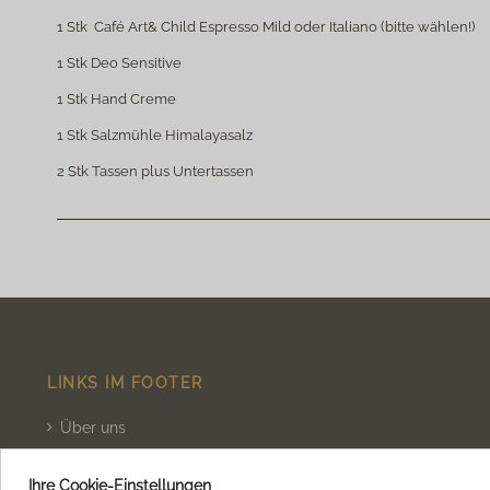
1 Stk Café Art& Child Espresso Mild oder Italiano (bitte wählen!)
1 Stk Deo Sensitive
1 Stk Hand Creme
1 Stk Salzmühle Himalayasalz
2 Stk Tassen plus Untertassen
noch keine Bewertungen
LINKS IM FOOTER
Über uns
Café Projekt
Ihre Cookie-Einstellungen
Impressum