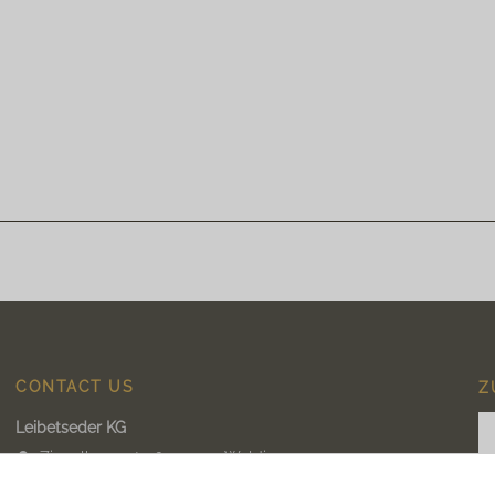
CONTACT US
Z
Leibetseder KG
Ziegelbauerstraße 1, 4111 Walding
+43 6603083308