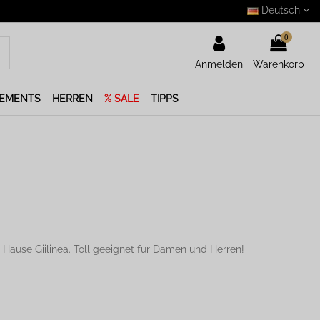
Deutsch
0
Anmelden
Warenkorb
LEMENTS
HERREN
% SALE
TIPPS
 Hause Giilinea. Toll geeignet für Damen und Herren!