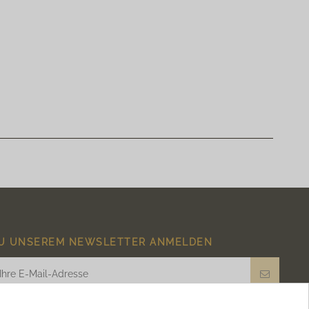
schreiben Sie eine Bewertungen
U UNSEREM NEWSLETTER ANMELDEN
Ich akzeptiere die
Allgemeinen Geschäftsbedingungen
und die