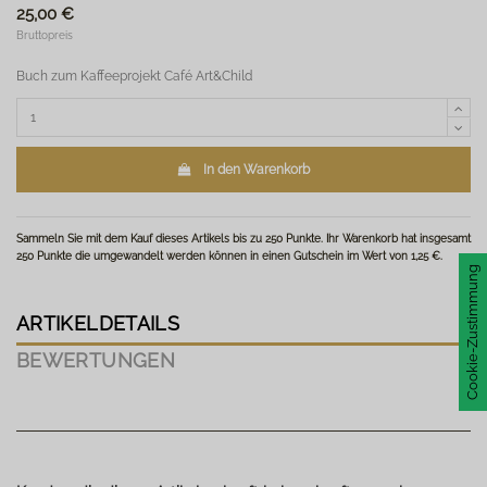
25,00 €
Bruttopreis
Buch zum Kaffeeprojekt Café Art&Child
In den Warenkorb
Sammeln Sie mit dem Kauf dieses Artikels bis zu
250
Punkte
. Ihr Warenkorb hat insgesamt
250
Punkte
die umgewandelt werden können in einen Gutschein im Wert von
1,25 €
.
Cookie-Zustimmung
ARTIKELDETAILS
BEWERTUNGEN
noch keine Bewertungen
schreiben Sie eine Bewertungen