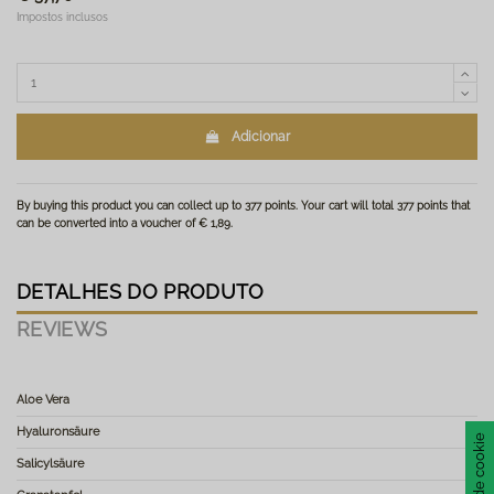
Impostos inclusos
Adicionar
By buying this product you can collect up to
377
points
. Your cart will total
377
points
that
can be converted into a voucher of
€ 1,89
.
DETALHES DO PRODUTO
REVIEWS
Aloe Vera
Hyaluronsäure
Salicylsäure