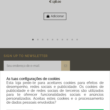
€ 138,00
Adicionar
SIGN UP TO NEWSLETTER
As tuas configurações de cookies
Esta loja pede-te para aceitares cookies para efeitos de
desempenho, redes sociais e publicidade. Os cookies de
publicidade e de redes sociais de terceiros são utilizados
IQITLINKSMANAGER MODULE
para te oferecer funcionalidades sociais e anúncios
personalizados. Aceitas estes cookies e o processamento
de dados pessoais envolvidos?
CONTACT US