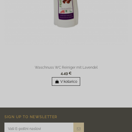
Waschnuss WC Reiniger mit Lavendel
4,49 €
V košarico
SIGN UP TO NEWSLETTER