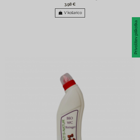
3,98 €
V košarico
Privolitev piškotka