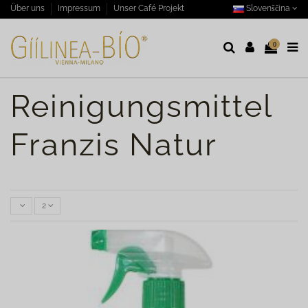
Slovenščina
Über uns
Impressum
Unser Café Projekt
0
Reinigungsmittel
Franzis Natur
2