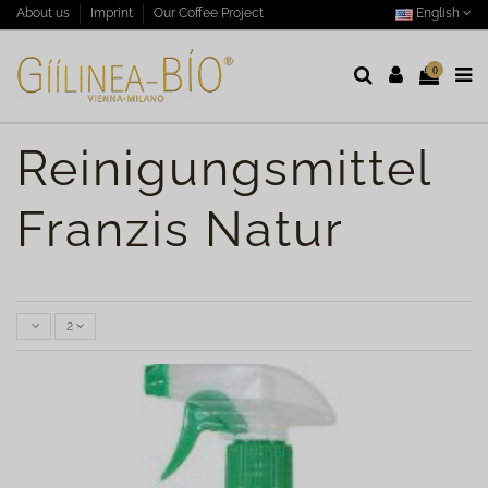
English
About us
Imprint
Our Coffee Project
0
Reinigungsmittel
Franzis Natur
2