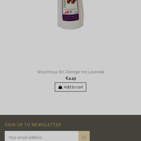
Waschnuss WC Reiniger mit Lavendel
€4.49
Add to cart
SIGN UP TO NEWSLETTER